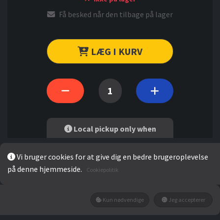
Få besked når den tilbage på lager
LÆG I KURV
Local pickup only when
purchasing online.
Ring til
27 50 74 72
for
Vi bruger cookies for at give dig en bedre brugeroplevelse
specialleveringsmuligheder.
på denne hjemmeside.
Cookiepolitik
Kun nødvendige
Jeg accepterer