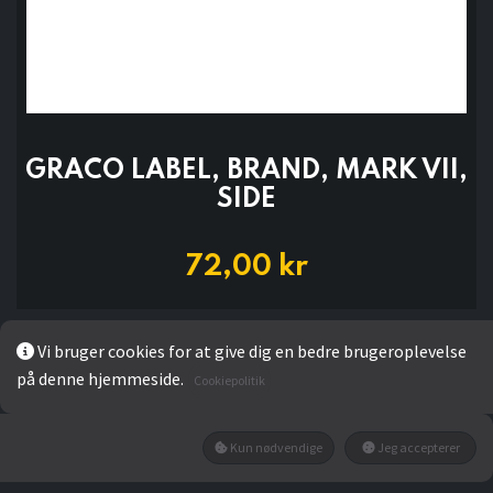
GRACO LABEL, BRAND, MARK VII,
SIDE
72,00
kr
Add to wishlist
Vi bruger cookies for at give dig en bedre brugeroplevelse
på denne hjemmeside.
Cookiepolitik
Kun nødvendige
Jeg accepterer
LÆG I KURV