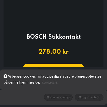
BOSCH Stikkontakt
278,00
kr
Add to wishlist
Vi bruger cookies for at give dig en bedre brugeroplevelse
på denne hjemmeside.
Cookiepolitik
Ikke på lager
Få besked når den tilbage på lager
Kun nødvendige
Jeg accepterer