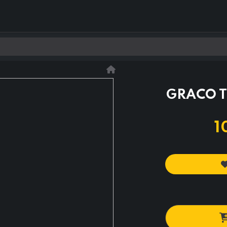
0
Kontakt os
GRACO T
1