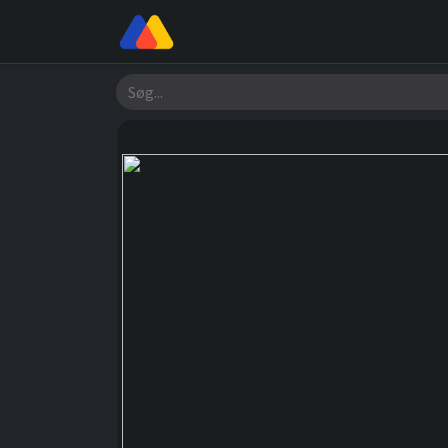
Butik
Værksted
Om os
Søg