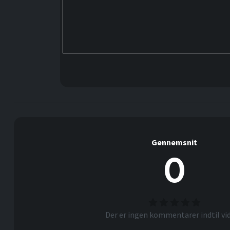
Gennemsnit
0
Der er ingen kommentarer indtil vid