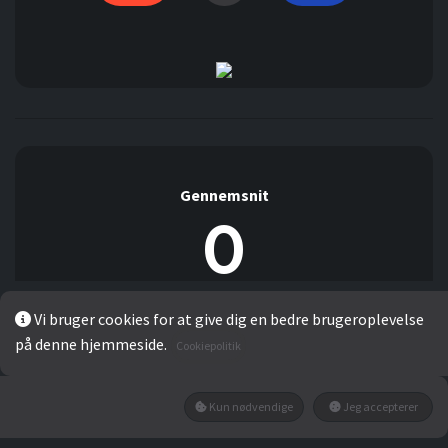
Gennemsnit
0
Vi bruger cookies for at give dig en bedre brugeroplevelse
Der er ingen kommentarer indtil videre.
på denne hjemmeside.
Cookiepolitik
Detaljer:
0%
Kun nødvendige
Jeg accepterer
0%