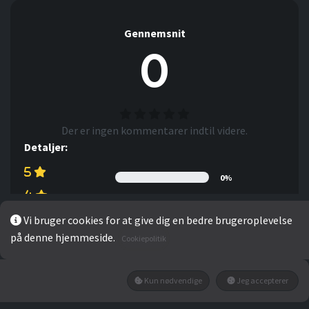
Gennemsnit
0
Der er ingen kommentarer indtil videre.
Detaljer:
0%
0%
Vi bruger cookies for at give dig en bedre brugeroplevelse
0%
på denne hjemmeside.
Cookiepolitik
0%
0%
Kun nødvendige
Jeg accepterer