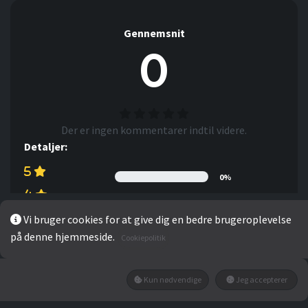
Gennemsnit
0
Der er ingen kommentarer indtil videre.
Detaljer:
0%
0%
Vi bruger cookies for at give dig en bedre brugeroplevelse
0%
på denne hjemmeside.
Cookiepolitik
0%
0%
Kun nødvendige
Jeg accepterer