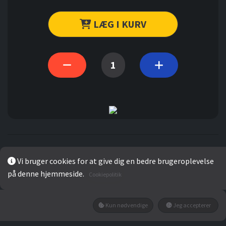
LÆG I KURV
Vi bruger cookies for at give dig en bedre brugeroplevelse
Gennemsnit
på denne hjemmeside.
Cookiepolitik
0
Kun nødvendige
Jeg accepterer