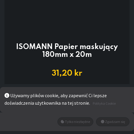
ISOMANN Papier maskujący
180mm x 20m
31,20
kr
Używamy plików cookie, aby zapewnić Ci lepsze
DODAJ DO
doświadczenia użytkownika na tej stronie.
Polityka Cookie
KOSZYKA
Tylko niezbędne
Zgadzam się