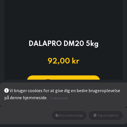
DALAPRO DM20 5kg
92,00
kr
Add to wishlist
Vi bruger cookies for at give dig en bedre brugeroplevelse
på denne hjemmeside.
Ikke på lager
Cookiepolitik
Få besked når den tilbage på lager
Kun nødvendige
Jeg accepterer